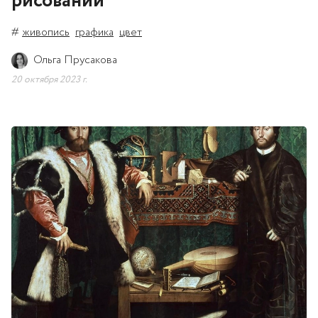
рисовании
#
живопись
графика
цвет
Ольга Прусакова
20 октября 2023 г.