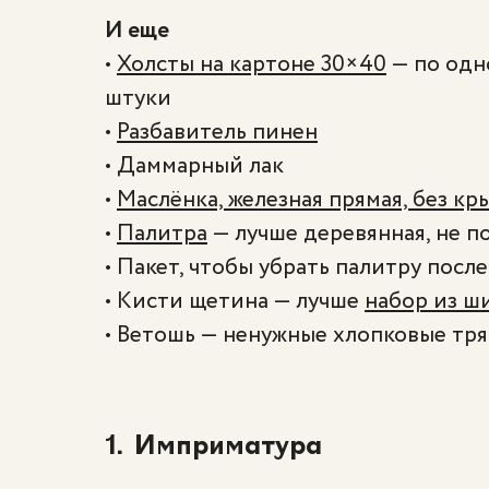
И еще
•
Холсты на картоне 30×40
— по одно
штуки
•
Разбавитель пинен
• Даммарный лак
•
Маслёнка, железная прямая, без к
•
Палитра
— лучше деревянная, не п
• Пакет, чтобы убрать палитру после
• Кисти щетина — лучше
набор из ш
• Ветошь — ненужные хлопковые тр
1. Имприматура