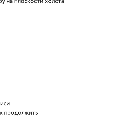
у на плоскости холста
писи
как продолжить
о