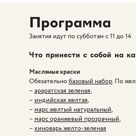
Программа
Занятия идут по субботам с 11 до 14
Что принести с собой на к
Масляные краски
Обязательно
базовый набор
. По же
–
араратская зеленая
,
–
индийская желтая
,
–
марс желтый натуральный
,
–
марс оранжевый прозрачный
,
–
киноварь желто-зеленая