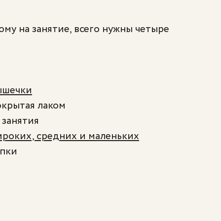
му на занятие, всего нужны четыре
рышечки
окрытая лаком
 занятия
ироких, средних и маленьких
япки