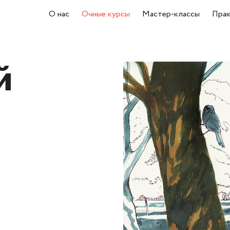
О нас
Очные курсы
Мастер-классы
Прак
й