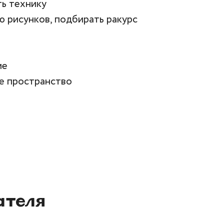
ь технику
 рисунков, подбирать ракурс
ие
е пространство
ателя