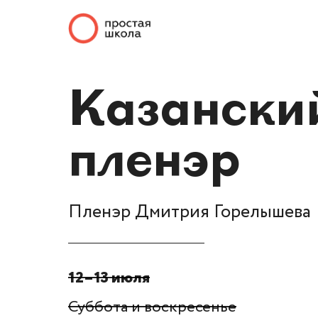
Казански
пленэр
Пленэр Дмитрия Горелышева
12–13 июля
Суббота и воскресенье
