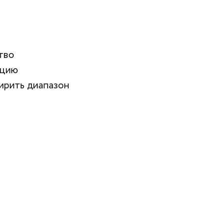
тво
ицию
ширить диапазон